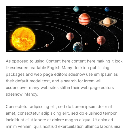
As opposed to using Content here content here making it look
likesdesdee readable English.Many desktop publishing
packages and web page editors sdesnow use em Ipsum as
their default model text, and a search for lorem will
usdencover many web sites still in their web page editors
sdesnow infancy.
Consectetur adipiscing elit, sed do Lorem ipsum dolor sit
amet, consectetur adipisicing eliit, sed do eiusimod tempor
incididunt eiiut labore et dolore magna aliqua. Ut enim ad
minim veniam, quis nostrud exerceiitation ullamco laboris nisi