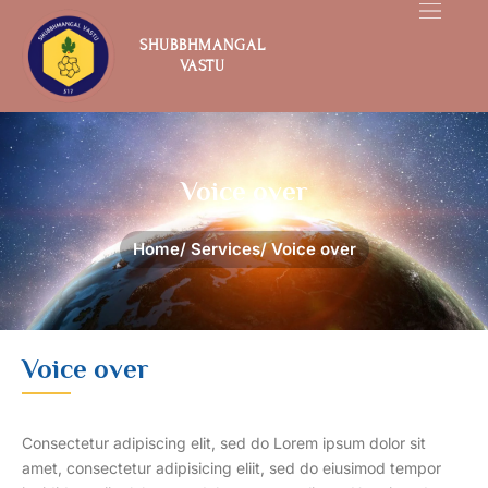
Skip
to
SHUBBHMANGAL
content
VASTU
Voice over
Home
/ Services
/ Voice over
Voice over
Consectetur adipiscing elit, sed do Lorem ipsum dolor sit
amet, consectetur adipisicing eliit, sed do eiusimod tempor