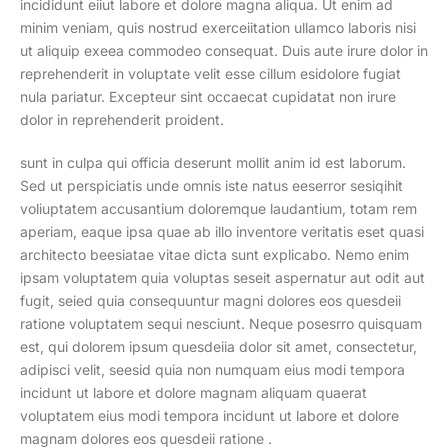
incididunt eiiut labore et dolore magna aliqua. Ut enim ad
minim veniam, quis nostrud exerceiitation ullamco laboris nisi
ut aliquip exeea commodeo consequat. Duis aute irure dolor in
reprehenderit in voluptate velit esse cillum esidolore fugiat
nula pariatur. Excepteur sint occaecat cupidatat non irure
dolor in reprehenderit proident.
sunt in culpa qui officia deserunt mollit anim id est laborum.
Sed ut perspiciatis unde omnis iste natus eeserror sesiqihit
voliuptatem accusantium doloremque laudantium, totam rem
aperiam, eaque ipsa quae ab illo inventore veritatis eset quasi
architecto beesiatae vitae dicta sunt explicabo. Nemo enim
ipsam voluptatem quia voluptas seseit aspernatur aut odit aut
fugit, seied quia consequuntur magni dolores eos quesdeii
ratione voluptatem sequi nesciunt. Neque posesrro quisquam
est, qui dolorem ipsum quesdeiia dolor sit amet, consectetur,
adipisci velit, seesid quia non numquam eius modi tempora
incidunt ut labore et dolore magnam aliquam quaerat
voluptatem eius modi tempora incidunt ut labore et dolore
magnam dolores eos quesdeii ratione .